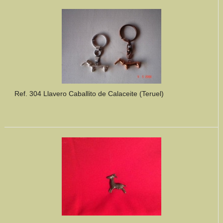
Mundo Íbero
Otras Civilizaciones
Trabajos Especiales
Referencias
Ref. 304 Llavero Caballito de Calaceite (Teruel)
Musée Départemental Arlés Antique. Arlés (Francia)
NOTICIAS
CONTACTO
PRESUPUESTO
BUSCAR