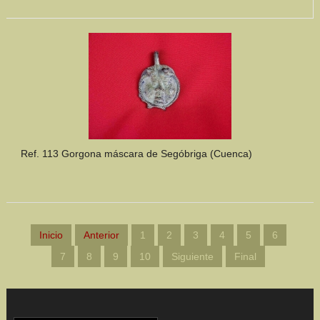
Ref. 113 Gorgona máscara de Segóbriga (Cuenca)
Inicio
Anterior
1
2
3
4
5
6
7
8
9
10
Siguiente
Final