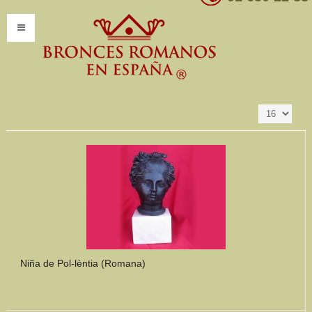
Resultados 1 - 16
Ordenar por
Producto SKU +/-
de 347
INICIO
INFORMACIÓN
Introducción
Presentación
Modelos por encargo
CATÁLOGO
Catálogo Completo
Niña de Pol-lèntia (Romana)
Clasificaciones
Mundo Romano