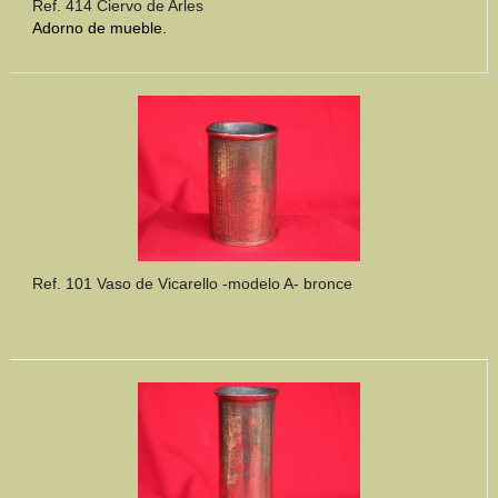
Ref. 414 Ciervo de Arles
Adorno de mueble.
Ref. 101 Vaso de Vicarello -modelo A- bronce