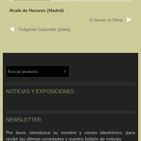
Alcalá de Henares (Madrid)
Mundo Íbero
A Varear la Oliva
Otras Civilizaciones
Colgante Calaceite (plata)
Trabajos Especiales
Referencias
Musée Départemental Arlés Antique. Arlés (Francia)
NOTICIAS
CONTACTO
PRESUPUESTO
BUSCAR
NOTICIAS Y EXPOSICIONES
NEWSLETTER
Por favor, introduzca su nombre y correo electrónico, para
recibir las últimas novedades y nuestro boletín de noticias.