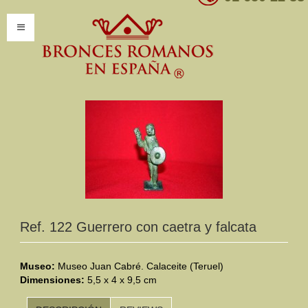
INICIO
INFORMACIÓN
Introducción
Presentación
Modelos por encargo
CATÁLOGO
Ref. 122 Guerrero con caetra y falcata
Catálogo Completo
Museo:
Museo Juan Cabré. Calaceite (Teruel)
Dimensiones:
Clasificaciones
5,5 x 4 x 9,5 cm
Mundo Romano