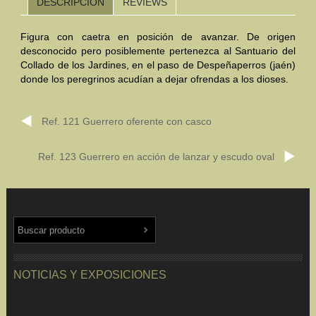
DESCRIPCIÓN
REVIEWS
Mundo Íbero
Figura con caetra en posición de avanzar. De origen
desconocido pero posiblemente pertenezca al Santuario del
Otras Civilizaciones
Collado de los Jardines, en el paso de Despeñaperros (jaén)
donde los peregrinos acudían a dejar ofrendas a los dioses.
Trabajos Especiales
Referencias
Ref. 121 Guerrero oferente con casco
Musée Départemental Arlés Antique. Arlés (Francia)
Ref. 123 Guerrero en acción de lanzar y escudo oval
NOTICIAS
CONTACTO
PRESUPUESTO
BUSCAR
NOTICIAS Y EXPOSICIONES