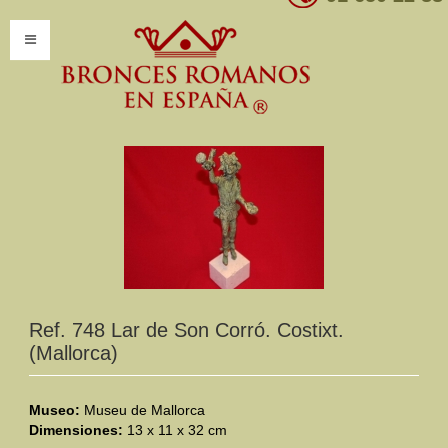
INICIO
INFORMACIÓN
Introducción
Presentación
Modelos por encargo
CATÁLOGO
Ref. 748 Lar de Son Corró. Costixt.
(Mallorca)
Catálogo Completo
Clasificaciones
Museo:
Museu de Mallorca
Dimensiones:
13 x 11 x 32 cm
Mundo Romano