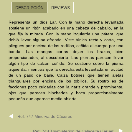
DESCRIPCIÓN
REVIEWS
Mundo Íbero
Representa un dios Lar. Con la mano derecha levantada
Otras Civilizaciones
sostiene un ritón acabado en una cabeza de caballo, en la
que fija la mirada. Con la mano izquierda una pátera, que
Trabajos Especiales
debió llevar alguna ofrenda. Viste túnica recta y corta, con
pliegues por encima de las rodillas, ceñida al cuerpo por una
Referencias
banda. Las mangas cortas dejan los brazos, bien
proporcionados, al descubierto. Las piernas parecen llevar
Musée Départemental Arlés Antique. Arlés (Francia)
algún tipo de calzón ceñido. Se sostiene sobre la pierna
izquierda, mientras que la derecha está levantada en actitud
NOTICIAS
CONTACTO
PRESUPUESTO
de un paso de baile. Calza botines que tienen aletas
triangulares por encima de los tobillos. Su rostro es de
BUSCAR
facciones poco cuidadas con la nariz grande y prominente,
ojos que parecen hinchados y boca proporcionalmente
pequeña que aparece medio abierta.
Ref. 747 Minerva de Cáceres
Ref. 749 Thymiaterion de Calaceite (Teruel)