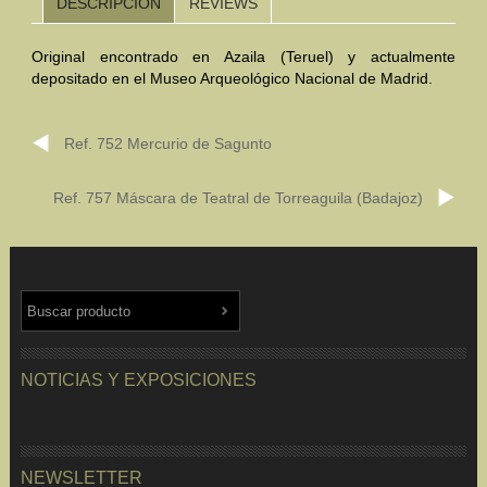
DESCRIPCIÓN
REVIEWS
Mundo Íbero
Original encontrado en Azaila (Teruel) y actualmente
depositado en el Museo Arqueológico Nacional de Madrid.
Otras Civilizaciones
Trabajos Especiales
Ref. 752 Mercurio de Sagunto
Referencias
Ref. 757 Máscara de Teatral de Torreaguila (Badajoz)
Musée Départemental Arlés Antique. Arlés (Francia)
NOTICIAS
CONTACTO
PRESUPUESTO
BUSCAR
NOTICIAS Y EXPOSICIONES
NEWSLETTER