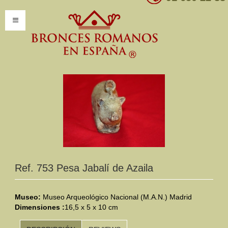
INICIO
INFORMACIÓN
Introducción
Presentación
Modelos por encargo
CATÁLOGO
Ref. 753 Pesa Jabalí de Azaila
Catálogo Completo
Museo:
Museo Arqueológico Nacional (M.A.N.) Madrid
Dimensiones :
Clasificaciones
16,5 x 5 x 10 cm
Mundo Romano