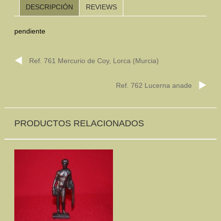
DESCRIPCIÓN
REVIEWS
Mundo Íbero
pendiente
Otras Civilizaciones
Trabajos Especiales
Ref. 761 Mercurio de Coy, Lorca (Murcia)
Referencias
Ref. 762 Lucerna anade
Musée Départemental Arlés Antique. Arlés (Francia)
NOTICIAS
CONTACTO
PRESUPUESTO
PRODUCTOS RELACIONADOS
BUSCAR