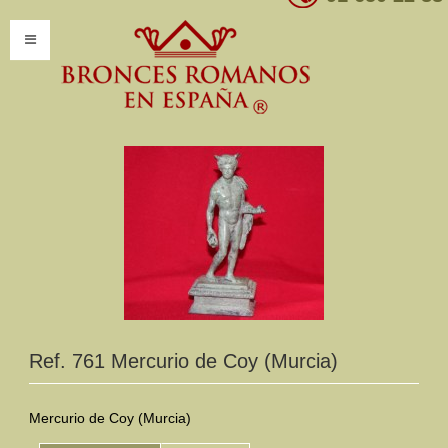
INICIO
INFORMACIÓN
Introducción
Presentación
Modelos por encargo
CATÁLOGO
Ref. 761 Mercurio de Coy (Murcia)
Catálogo Completo
Clasificaciones
Mercurio de Coy (Murcia)
Mundo Romano