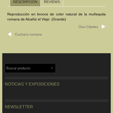
DESCRIPCIÓN
REVIEWS
Mundo Íbero
Reproducción en bronce de color natural de la muñequita
romana de Alcañiz el Viejo. (Grande)
Otras Civilizaciones
Oso-Cibeles
Trabajos Especiales
Cuchara romana
Referencias
Musée Départemental Arlés Antique. Arlés (Francia)
NOTICIAS
CONTACTO
PRESUPUESTO
BUSCAR
NOTICIAS Y EXPOSICIONES
NEWSLETTER