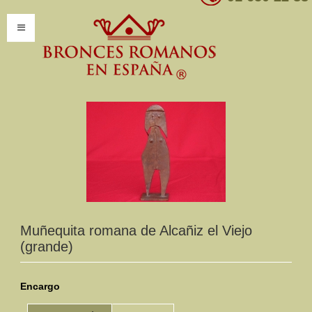
INICIO
INFORMACIÓN
Introducción
Presentación
Modelos por encargo
CATÁLOGO
Muñequita romana de Alcañiz el Viejo
(grande)
Catálogo Completo
Clasificaciones
Encargo
Mundo Romano