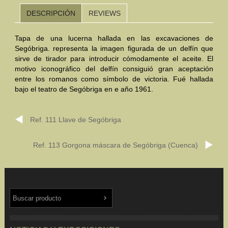
DESCRIPCIÓN
REVIEWS
Mundo Íbero
Tapa de una lucerna hallada en las excavaciones de
Otras Civilizaciones
Segóbriga. representa la imagen figurada de un delfín que
sirve de tirador para introducir cómodamente el aceite. El
Trabajos Especiales
motivo iconográfico del delfín consiguió gran aceptación
entre los romanos como símbolo de victoria. Fué hallada
Referencias
bajo el teatro de Segóbriga en e año 1961.
Musée Départemental Arlés Antique. Arlés (Francia)
Ref. 111 Llave de Segóbriga
NOTICIAS
CONTACTO
PRESUPUESTO
BUSCAR
Ref. 113 Gorgona máscara de Segóbriga (Cuenca)