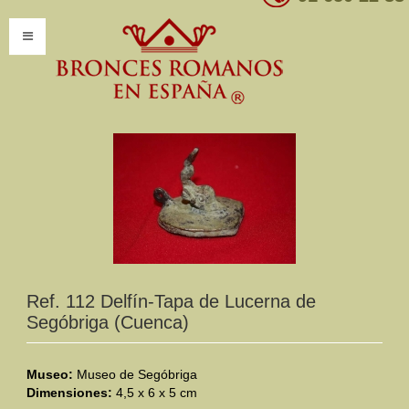
INICIO
INFORMACIÓN
Introducción
Presentación
Modelos por encargo
CATÁLOGO
Ref. 112 Delfín-Tapa de Lucerna de
Segóbriga (Cuenca)
Catálogo Completo
Clasificaciones
Museo:
Museo de Segóbriga
Dimensiones:
4,5 x 6 x 5 cm
Mundo Romano