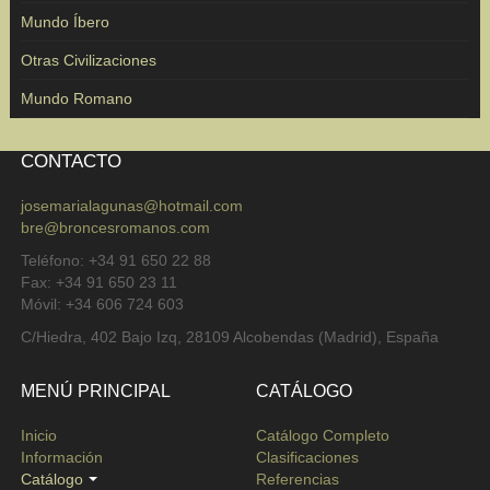
Mundo Íbero
Otras Civilizaciones
Mundo Romano
CONTACTO
josemarialagunas@hotmail.com
bre@broncesromanos.com
Teléfono: +34 91 650 22 88
Fax: +34 91 650 23 11
Móvil: +34 606 724 603
C/Hiedra, 402 Bajo Izq, 28109 Alcobendas (Madrid), España
MENÚ PRINCIPAL
CATÁLOGO
Inicio
Catálogo Completo
Información
Clasificaciones
Catálogo
Referencias