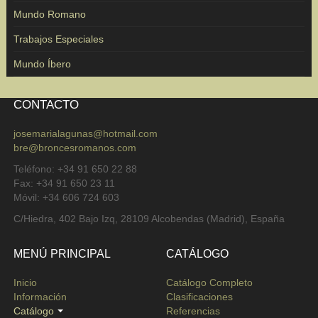
Mundo Romano
Trabajos Especiales
Mundo Íbero
CONTACTO
josemarialagunas@hotmail.com
bre@broncesromanos.com
Teléfono: +34 91 650 22 88
Fax: +34 91 650 23 11
Móvil: +34 606 724 603
C/Hiedra, 402 Bajo Izq, 28109 Alcobendas (Madrid), España
MENÚ PRINCIPAL
CATÁLOGO
Inicio
Catálogo Completo
Información
Clasificaciones
Catálogo
Referencias