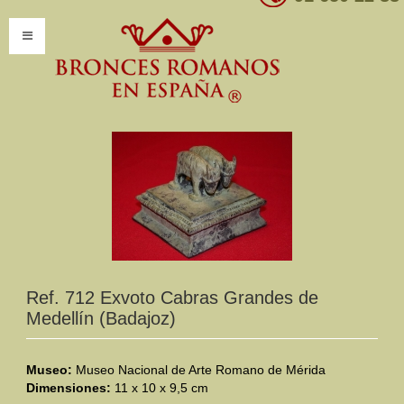
INICIO
INFORMACIÓN
Introducción
Presentación
Modelos por encargo
CATÁLOGO
Ref. 712 Exvoto Cabras Grandes de
Medellín (Badajoz)
Catálogo Completo
Clasificaciones
Museo:
Museo Nacional de Arte Romano de Mérida
Dimensiones:
11 x 10 x 9,5 cm
Mundo Romano