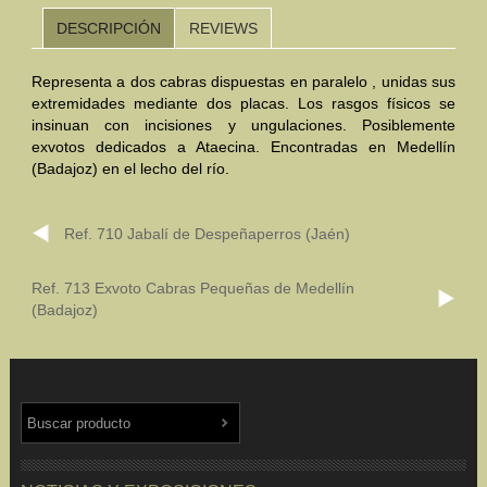
DESCRIPCIÓN
REVIEWS
Mundo Íbero
Representa a dos cabras dispuestas en paralelo , unidas sus
Otras Civilizaciones
extremidades mediante dos placas. Los rasgos físicos se
insinuan con incisiones y ungulaciones. Posiblemente
Trabajos Especiales
exvotos dedicados a Ataecina. Encontradas en Medellín
(Badajoz) en el lecho del río.
Referencias
Musée Départemental Arlés Antique. Arlés (Francia)
Ref. 710 Jabalí de Despeñaperros (Jaén)
NOTICIAS
CONTACTO
PRESUPUESTO
Ref. 713 Exvoto Cabras Pequeñas de Medellín
(Badajoz)
BUSCAR