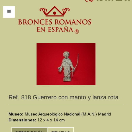
INICIO
INFORMACIÓN
Introducción
Presentación
Modelos por encargo
CATÁLOGO
Ref. 818 Guerrero con manto y lanza rota
Catálogo Completo
Museo:
Museo Arqueológico Nacional (M.A.N.) Madrid
Dimensiones:
Clasificaciones
12 x 4 x 14 cm
Mundo Romano