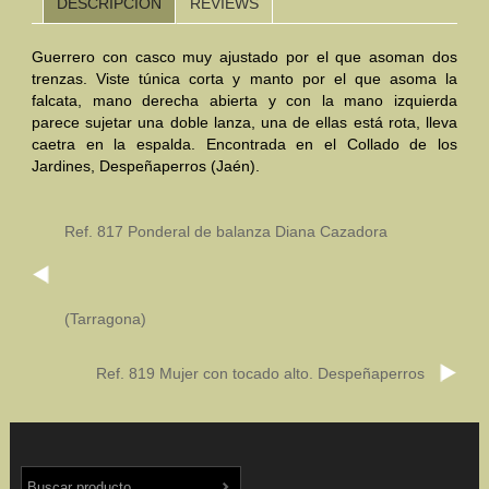
DESCRIPCIÓN
REVIEWS
Mundo Íbero
Guerrero con casco muy ajustado por el que asoman dos
trenzas. Viste túnica corta y manto por el que asoma la
Otras Civilizaciones
falcata, mano derecha abierta y con la mano izquierda
parece sujetar una doble lanza, una de ellas está rota, lleva
Trabajos Especiales
caetra en la espalda. Encontrada en el Collado de los
Jardines, Despeñaperros (Jaén).
Referencias
Musée Départemental Arlés Antique. Arlés (Francia)
Ref. 817 Ponderal de balanza Diana Cazadora
NOTICIAS
CONTACTO
PRESUPUESTO
BUSCAR
(Tarragona)
Ref. 819 Mujer con tocado alto. Despeñaperros