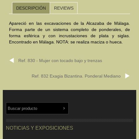
DESCRIPCIÓN
REVIEWS
Mundo Íbero
Apareció en las excavaciones de la Alcazaba de Málaga.
Otras Civilizaciones
Forma parte de un sistema completo de ponderales, de
forma esférica y con incrustaciones de plata y siglas.
Trabajos Especiales
Encontrado en Málaga. NOTA: se realiza maciza o hueca.
Referencias
Ref. 830 - Mujer con tocado bajo y trenzas
Musée Départemental Arlés Antique. Arlés (Francia)
NOTICIAS
CONTACTO
PRESUPUESTO
Ref. 832 Exagia Bizantina. Ponderal Mediano
BUSCAR
NOTICIAS Y EXPOSICIONES