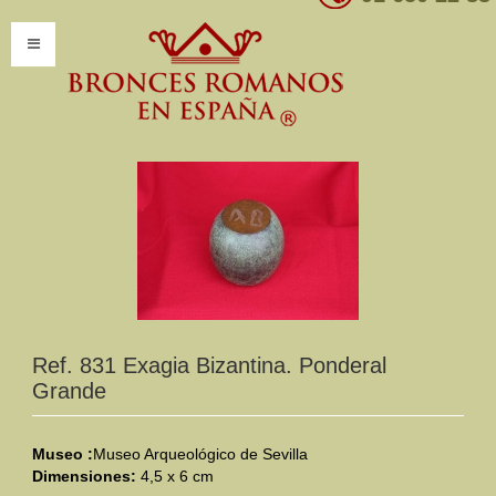
INICIO
INFORMACIÓN
Introducción
Presentación
Modelos por encargo
CATÁLOGO
Ref. 831 Exagia Bizantina. Ponderal
Grande
Catálogo Completo
Clasificaciones
Museo :
Museo Arqueológico de Sevilla
Dimensiones:
4,5 x 6 cm
Mundo Romano