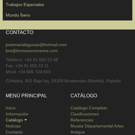
Trabajos Especiales
Mundo Íbero
CONTACTO
josemarialagunas@hotmail.com
bre@broncesromanos.com
Teléfono: +34 91 650 22 88
Fax: +34 91 650 23 11
Móvil: +34 606 724 603
C/Hiedra, 402 Bajo Izq, 28109 Alcobendas (Madrid), España
MENÚ PRINCIPAL
CATÁLOGO
Inicio
Catálogo Completo
Información
Clasificaciones
Catálogo
Referencias
Noticias
Musée Départemental Arles
Contacto
Antique