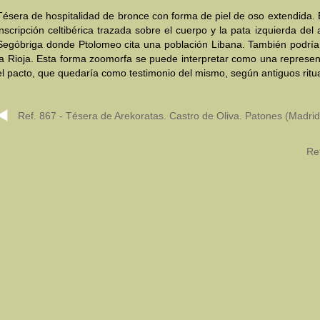
Tésera de hospitalidad de bronce con forma de piel de oso extendida. 
inscripción celtibérica trazada sobre el cuerpo y la pata izquierda del
Segóbriga donde Ptolomeo cita una población Libana. También podría 
la Rioja. Esta forma zoomorfa se puede interpretar como una represent
el pacto, que quedaría como testimonio del mismo, según antiguos ritua
Ref. 867 - Tésera de Arekoratas. Castro de Oliva. Patones (Madrid
Re