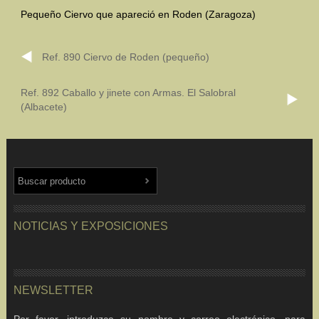
Pequeño Ciervo que apareció en Roden (Zaragoza)
Mundo Íbero
Ref. 890 Ciervo de Roden (pequeño)
Otras Civilizaciones
Trabajos Especiales
Ref. 892 Caballo y jinete con Armas. El Salobral
(Albacete)
Referencias
Musée Départemental Arlés Antique. Arlés (Francia)
NOTICIAS
CONTACTO
PRESUPUESTO
BUSCAR
NOTICIAS Y EXPOSICIONES
NEWSLETTER