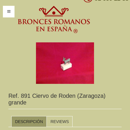
INICIO
INFORMACIÓN
Introducción
Presentación
Modelos por encargo
CATÁLOGO
Ref. 891 Ciervo de Roden (Zaragoza)
grande
Catálogo Completo
Clasificaciones
DESCRIPCIÓN
REVIEWS
Mundo Romano