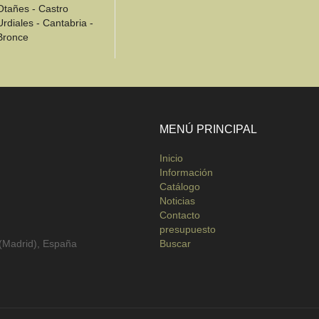
Otañes - Castro
Urdiales - Cantabria -
Bronce
MENÚ PRINCIPAL
Inicio
Información
Catálogo
Noticias
Contacto
presupuesto
 (Madrid), España
Buscar