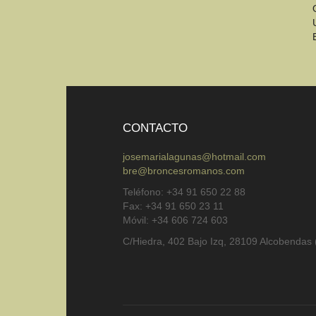
CONTACTO
josemarialagunas@hotmail.com
bre@broncesromanos.com
Teléfono: +34 91 650 22 88
Fax: +34 91 650 23 11
Móvil: +34 606 724 603
C/Hiedra, 402 Bajo Izq, 28109 Alcobendas