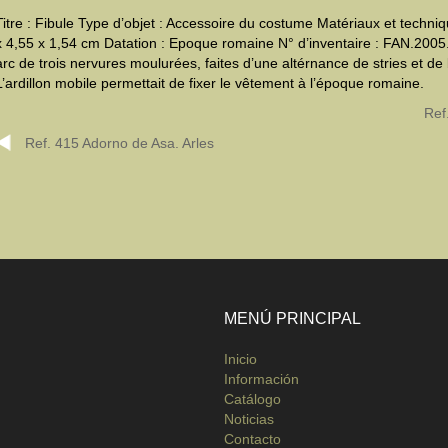
Titre : Fibule Type d’objet : Accessoire du costume Matériaux et techniq
x 4,55 x 1,54 cm Datation : Epoque romaine N° d’inventaire : FAN.2005.
arc de trois nervures moulurées, faites d’une altérnance de stries et d
L’ardillon mobile permettait de fixer le vêtement à l’époque romaine.
Ref
Ref. 415 Adorno de Asa. Arles
MENÚ PRINCIPAL
Inicio
Información
Catálogo
Noticias
Contacto