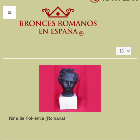
Resultados 1 - 16
Ordenar por
Producto SKU +/-
de 347
INICIO
INFORMACIÓN
Introducción
Presentación
Modelos por encargo
CATÁLOGO
Catálogo Completo
Niña de Pol-lèntia (Romana)
Clasificaciones
Mundo Romano