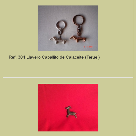
Mundo Íbero
Otras Civilizaciones
Trabajos Especiales
Referencias
Ref. 304 Llavero Caballito de Calaceite (Teruel)
Musée Départemental Arlés Antique. Arlés (Francia)
NOTICIAS
CONTACTO
PRESUPUESTO
BUSCAR