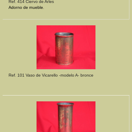
Ref. 414 Ciervo de Arles
Adorno de mueble.
Ref. 101 Vaso de Vicarello -modelo A- bronce