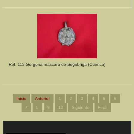
Ref. 113 Gorgona máscara de Segóbriga (Cuenca)
Inicio
Anterior
1
2
3
4
5
6
7
8
9
10
Siguiente
Final