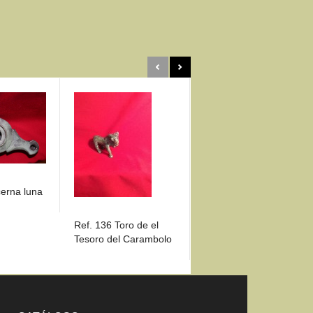
Ref. 737 Venus de
cerna luna
Herramelluri (La Rioja)
Ref. 136 Toro de el
Tesoro del Carambolo