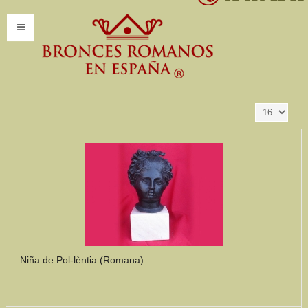
Resultados 1 - 16
Ordenar por
Producto SKU +/-
de 347
INICIO
INFORMACIÓN
Introducción
Presentación
Modelos por encargo
CATÁLOGO
Catálogo Completo
Niña de Pol-lèntia (Romana)
Clasificaciones
Mundo Romano