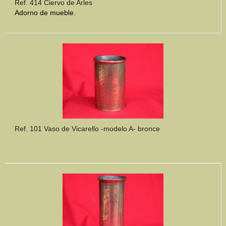
Ref. 414 Ciervo de Arles
Adorno de mueble.
Ref. 101 Vaso de Vicarello -modelo A- bronce