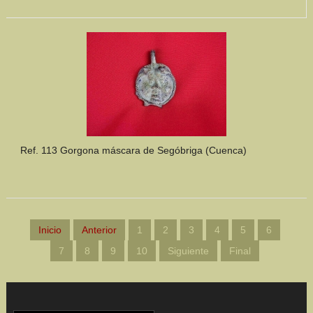
Ref. 113 Gorgona máscara de Segóbriga (Cuenca)
Inicio
Anterior
1
2
3
4
5
6
7
8
9
10
Siguiente
Final