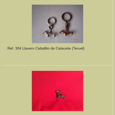
Mundo Íbero
Otras Civilizaciones
Trabajos Especiales
Referencias
Ref. 304 Llavero Caballito de Calaceite (Teruel)
Musée Départemental Arlés Antique. Arlés (Francia)
NOTICIAS
CONTACTO
PRESUPUESTO
BUSCAR