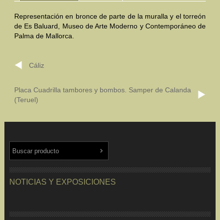
Representación en bronce de parte de la muralla y el torreón
Mundo Íbero
de Es Baluard, Museo de Arte Moderno y Contemporáneo de
Palma de Mallorca.
Otras Civilizaciones
Trabajos Especiales
Cáliz
Referencias
Placa Cuadrilla tambores y bombos. Samper de Calanda
(Teruel)
Musée Départemental Arlés Antique. Arlés (Francia)
NOTICIAS
CONTACTO
PRESUPUESTO
BUSCAR
NOTICIAS Y EXPOSICIONES