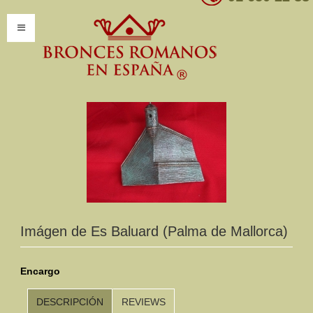
INICIO
INFORMACIÓN
Introducción
Presentación
Modelos por encargo
CATÁLOGO
Imágen de Es Baluard (Palma de Mallorca)
Catálogo Completo
Encargo
Clasificaciones
DESCRIPCIÓN
REVIEWS
Mundo Romano