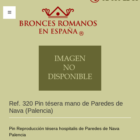
INICIO
INFORMACIÓN
Introducción
Presentación
Modelos por encargo
CATÁLOGO
Ref. 320 Pin tésera mano de Paredes de
Nava (Palencia)
Catálogo Completo
Clasificaciones
Pin Reproducción tésera hospitalis de Paredes de Nava
Palencia
Mundo Romano