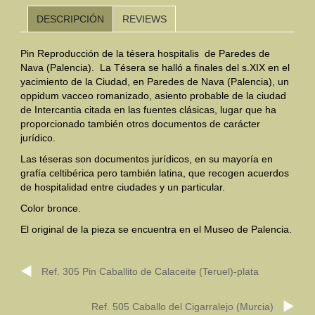
DESCRIPCIÓN
REVIEWS
Mundo Íbero
Pin Reproducción de la tésera hospitalis de Paredes de
Otras Civilizaciones
Nava (Palencia). La Tésera se halló a finales del s.XIX en el
yacimiento de la Ciudad, en Paredes de Nava (Palencia), un
Trabajos Especiales
oppidum vacceo romanizado, asiento probable de la ciudad
de
Intercantia
citada en las fuentes clásicas, lugar que ha
Referencias
proporcionado también otros documentos de carácter
jurídico.
Musée Départemental Arlés Antique. Arlés (Francia)
Las téseras son documentos jurídicos, en su mayoría en
NOTICIAS
CONTACTO
PRESUPUESTO
grafía celtibérica pero también latina, que recogen acuerdos
de hospitalidad entre ciudades y un particular.
BUSCAR
Color bronce.
El original de la pieza se encuentra en el Museo de Palencia.
Ref. 305 Pin Caballito de Calaceite (Teruel)-plata
Ref. 505 Caballo del Cigarralejo (Murcia)