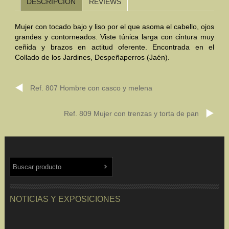
DESCRIPCIÓN
REVIEWS
Mundo Íbero
Mujer con tocado bajo y liso por el que asoma el cabello, ojos
grandes y contorneados. Viste túnica larga con cintura muy
Otras Civilizaciones
ceñida y brazos en actitud oferente. Encontrada en el
Collado de los Jardines, Despeñaperros (Jaén).
Trabajos Especiales
Referencias
Ref. 807 Hombre con casco y melena
Musée Départemental Arlés Antique. Arlés (Francia)
Ref. 809 Mujer con trenzas y torta de pan
NOTICIAS
CONTACTO
PRESUPUESTO
BUSCAR
NOTICIAS Y EXPOSICIONES