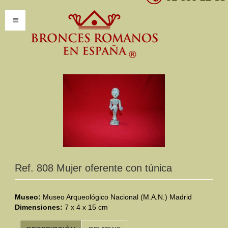
INICIO
INFORMACIÓN
Introducción
Presentación
Modelos por encargo
CATÁLOGO
Ref. 808 Mujer oferente con túnica
Catálogo Completo
Museo:
Museo Arqueológico Nacional (M.A.N.) Madrid
Dimensiones:
Clasificaciones
7 x 4 x 15 cm
Mundo Romano