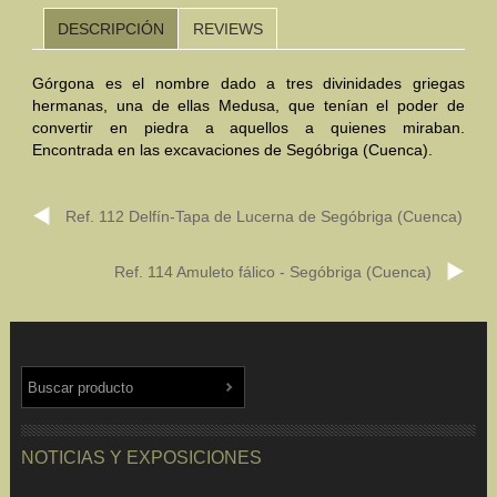
DESCRIPCIÓN
REVIEWS
Mundo Íbero
Górgona es el nombre dado a tres divinidades griegas
Otras Civilizaciones
hermanas, una de ellas Medusa, que tenían el poder de
convertir en piedra a aquellos a quienes miraban.
Trabajos Especiales
Encontrada en las excavaciones de Segóbriga (Cuenca).
Referencias
Ref. 112 Delfín-Tapa de Lucerna de Segóbriga (Cuenca)
Musée Départemental Arlés Antique. Arlés (Francia)
NOTICIAS
CONTACTO
PRESUPUESTO
Ref. 114 Amuleto fálico - Segóbriga (Cuenca)
BUSCAR
NOTICIAS Y EXPOSICIONES