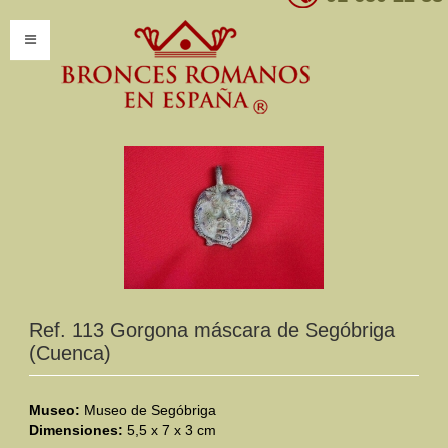
INICIO
INFORMACIÓN
Introducción
Presentación
Modelos por encargo
CATÁLOGO
Ref. 113 Gorgona máscara de Segóbriga
(Cuenca)
Catálogo Completo
Clasificaciones
Museo:
Museo de Segóbriga
Dimensiones:
5,5 x 7 x 3 cm
Mundo Romano