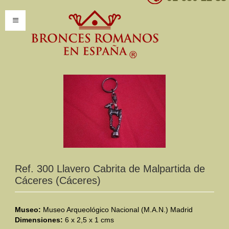
INICIO
INFORMACIÓN
Introducción
Presentación
Modelos por encargo
CATÁLOGO
Ref. 300 Llavero Cabrita de Malpartida de
Cáceres (Cáceres)
Catálogo Completo
Clasificaciones
Museo:
Museo Arqueológico Nacional (M.A.N.) Madrid
Dimensiones:
6 x 2,5 x 1 cms
Mundo Romano