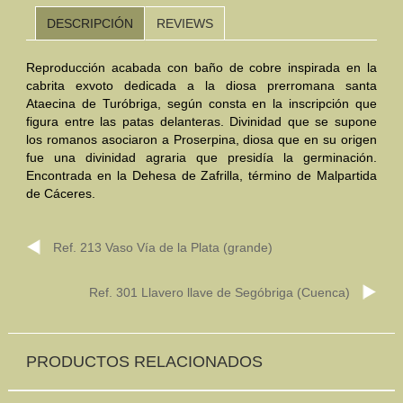
DESCRIPCIÓN
REVIEWS
Mundo Íbero
Reproducción acabada con baño de cobre inspirada en la
Otras Civilizaciones
cabrita exvoto dedicada a la diosa prerromana santa
Ataecina de Turóbriga, según consta en la inscripción que
Trabajos Especiales
figura entre las patas delanteras. Divinidad que se supone
los romanos asociaron a Proserpina, diosa que en su origen
Referencias
fue una divinidad agraria que presidía la germinación.
Encontrada en la Dehesa de Zafrilla, término de Malpartida
Musée Départemental Arlés Antique. Arlés (Francia)
de Cáceres.
NOTICIAS
CONTACTO
PRESUPUESTO
Ref. 213 Vaso Vía de la Plata (grande)
BUSCAR
Ref. 301 Llavero llave de Segóbriga (Cuenca)
PRODUCTOS RELACIONADOS