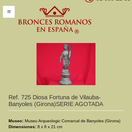
INICIO
INFORMACIÓN
Introducción
Presentación
Modelos por encargo
CATÁLOGO
Ref. 725 Diosa Fortuna de Vilauba-
Banyoles (Girona)SERIE AGOTADA
Catálogo Completo
Clasificaciones
Museo:
Museu Arqueologic Comarcal de Banyoles (Girona)
Dimensiones:
8 x 8 x 21 cm
Mundo Romano