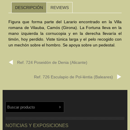
DESCRIPCIÓN
REVIEWS
Mundo Íbero
Figura que forma parte del Larario encontrado en la Villa
Otras Civilizaciones
romana de Vilauba, Camós (Girona). La Fortuna lleva en la
mano izquierda la cornucopia y en la derecha llevaría el
Trabajos Especiales
timón, hoy perdido. Viste túnica larga y el pelo recogido con
un mechón sobre el hombro. Se apoya sobre un pedestal.
Referencias
Musée Départemental Arlés Antique. Arlés (Francia)
Ref. 724 Poseidón de Denia (Alicante)
NOTICIAS
CONTACTO
PRESUPUESTO
Ref. 726 Esculapio de Pol-lèntia (Baleares)
BUSCAR
NOTICIAS Y EXPOSICIONES