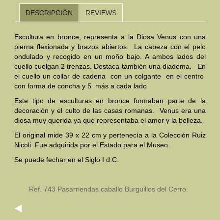
DESCRIPCIÓN
REVIEWS
Mundo Íbero
Escultura en bronce, representa a la Diosa Venus con una
Otras Civilizaciones
pierna flexionada y brazos abiertos. La cabeza con el pelo
ondulado y recogido en un moño bajo. A ambos lados del
Trabajos Especiales
cuello cuelgan 2 trenzas. Destaca también una diadema. En
el cuello un collar de cadena con un colgante en el centro
Referencias
con forma de concha y 5 más a cada lado.
Musée Départemental Arlés Antique. Arlés (Francia)
Este tipo de esculturas en bronce formaban parte de la
decoración y el culto de las casas romanas. Venus era una
NOTICIAS
CONTACTO
PRESUPUESTO
diosa muy querida ya que representaba el amor y la belleza.
El original mide 39 x 22 cm y pertenecía a la Colección Ruiz
BUSCAR
Nicoli. Fue adquirida por el Estado para el Museo.
Se puede fechar en el Siglo I d.C.
Ref. 743 Pasarriendas caballo Burguillos del Cerro.