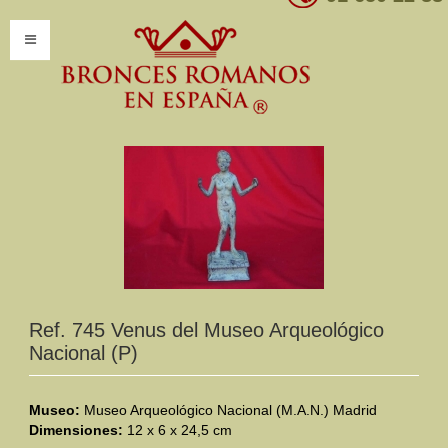
INICIO
INFORMACIÓN
Introducción
Presentación
Modelos por encargo
CATÁLOGO
Ref. 745 Venus del Museo Arqueológico
Nacional (P)
Catálogo Completo
Clasificaciones
Museo:
Museo Arqueológico Nacional (M.A.N.) Madrid
Dimensiones:
12 x 6 x 24,5 cm
Mundo Romano