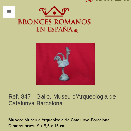
INICIO
INFORMACIÓN
Introducción
Presentación
Modelos por encargo
CATÁLOGO
Ref. 847 - Gallo. Museu d'Arqueologia de
Catalunya-Barcelona
Catálogo Completo
Clasificaciones
Museo:
Museu d'Arqueologia de Catalunya-Barcelona
Dimensiones:
9 x 5,5 x 15 cm
Mundo Romano