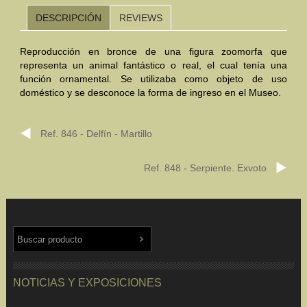
DESCRIPCIÓN
REVIEWS
Mundo Íbero
Reproducción en bronce de una figura zoomorfa que
Otras Civilizaciones
representa un animal fantástico o real, el cual tenía una
función ornamental. Se utilizaba como objeto de uso
Trabajos Especiales
doméstico y se desconoce la forma de ingreso en el Museo.
Referencias
Ref. 846 - Delfín - Martillo
Musée Départemental Arlés Antique. Arlés (Francia)
NOTICIAS
CONTACTO
PRESUPUESTO
Ref. 848 - Serpiente. Exvoto
BUSCAR
NOTICIAS Y EXPOSICIONES