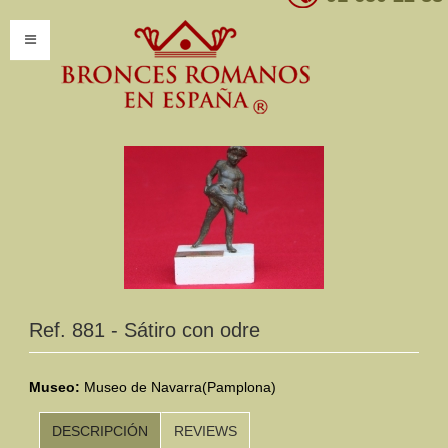
INICIO
INFORMACIÓN
Introducción
Presentación
Modelos por encargo
CATÁLOGO
Ref. 881 - Sátiro con odre
Catálogo Completo
Museo:
Museo de Navarra(Pamplona)
Clasificaciones
DESCRIPCIÓN
REVIEWS
Mundo Romano