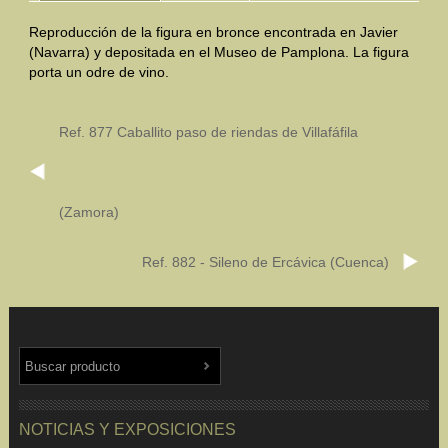
Reproducción de la figura en bronce encontrada en Javier
Mundo Íbero
(Navarra) y depositada en el Museo de Pamplona. La figura
porta un odre de vino.
Otras Civilizaciones
Trabajos Especiales
Ref. 877 Caballito paso de riendas de Villafáfila
Referencias
Musée Départemental Arlés Antique. Arlés (Francia)
(Zamora)
NOTICIAS
CONTACTO
PRESUPUESTO
Ref. 882 - Sileno de Ercávica (Cuenca)
BUSCAR
NOTICIAS Y EXPOSICIONES