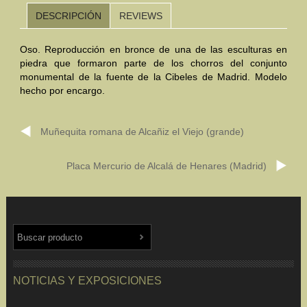
DESCRIPCIÓN
REVIEWS
Mundo Íbero
Oso. Reproducción en bronce de una de las esculturas en
Otras Civilizaciones
piedra que formaron parte de los chorros del conjunto
monumental de la fuente de la Cibeles de Madrid. Modelo
Trabajos Especiales
hecho por encargo.
Referencias
Muñequita romana de Alcañiz el Viejo (grande)
Musée Départemental Arlés Antique. Arlés (Francia)
Placa Mercurio de Alcalá de Henares (Madrid)
NOTICIAS
CONTACTO
PRESUPUESTO
BUSCAR
NOTICIAS Y EXPOSICIONES