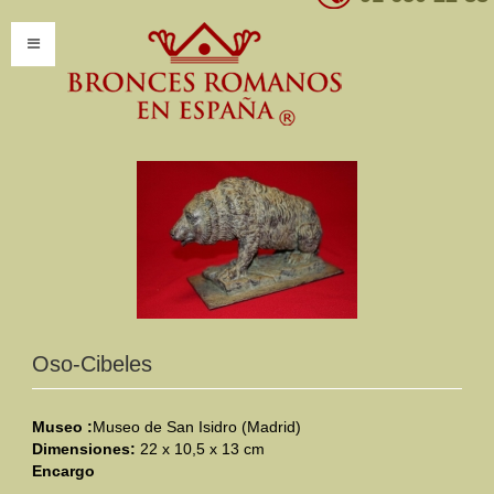
INICIO
INFORMACIÓN
Introducción
Presentación
Modelos por encargo
CATÁLOGO
Oso-Cibeles
Catálogo Completo
Museo :
Museo de San Isidro (Madrid)
Dimensiones:
Clasificaciones
22 x 10,5 x 13 cm
Encargo
Mundo Romano