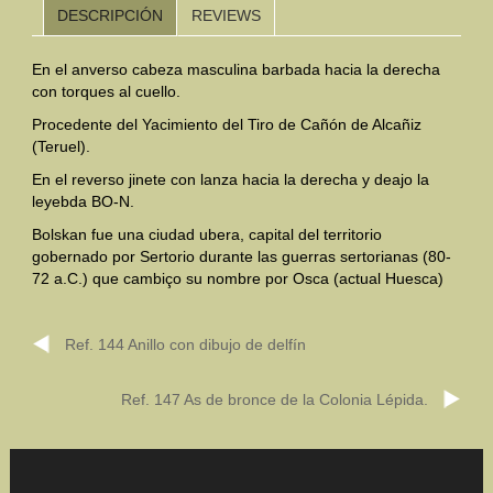
DESCRIPCIÓN
REVIEWS
Mundo Íbero
En el anverso cabeza masculina barbada hacia la derecha
Otras Civilizaciones
con torques al cuello.
Procedente del Yacimiento del Tiro de Cañón de Alcañiz
Trabajos Especiales
(Teruel).
En el reverso jinete con lanza hacia la derecha y deajo la
Referencias
leyebda BO-N.
Musée Départemental Arlés Antique. Arlés (Francia)
Bolskan fue una ciudad ubera, capital del territorio
gobernado por Sertorio durante las guerras sertorianas (80-
NOTICIAS
CONTACTO
PRESUPUESTO
72 a.C.) que cambiço su nombre por Osca (actual Huesca)
BUSCAR
Ref. 144 Anillo con dibujo de delfín
Ref. 147 As de bronce de la Colonia Lépida.