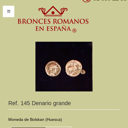
INICIO
INFORMACIÓN
Introducción
Presentación
Modelos por encargo
CATÁLOGO
Ref. 145 Denario grande
Catálogo Completo
Clasificaciones
Moneda de Bolskan (Huesca)
Mundo Romano