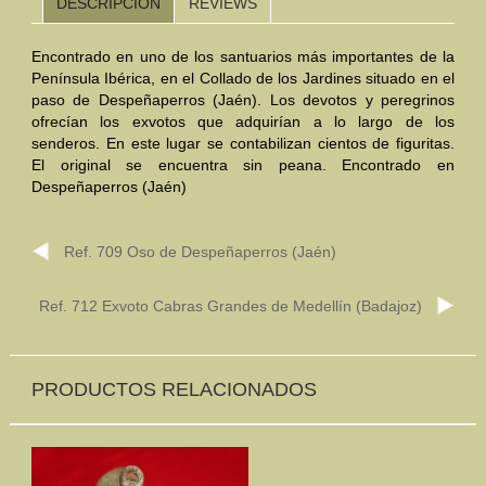
DESCRIPCIÓN
REVIEWS
Mundo Íbero
Encontrado en uno de los santuarios más importantes de la
Península Ibérica, en el Collado de los Jardines situado en el
Otras Civilizaciones
paso de Despeñaperros (Jaén). Los devotos y peregrinos
ofrecían los exvotos que adquirían a lo largo de los
Trabajos Especiales
senderos. En este lugar se contabilizan cientos de figuritas.
El original se encuentra sin peana. Encontrado en
Referencias
Despeñaperros (Jaén)
Musée Départemental Arlés Antique. Arlés (Francia)
Ref. 709 Oso de Despeñaperros (Jaén)
NOTICIAS
CONTACTO
PRESUPUESTO
Ref. 712 Exvoto Cabras Grandes de Medellín (Badajoz)
BUSCAR
PRODUCTOS RELACIONADOS