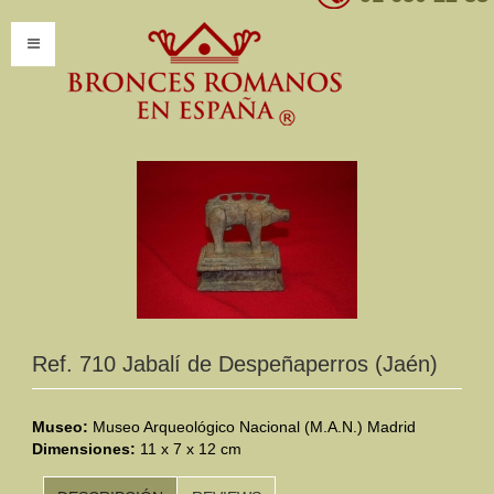
INICIO
INFORMACIÓN
Introducción
Presentación
Modelos por encargo
CATÁLOGO
Ref. 710 Jabalí de Despeñaperros (Jaén)
Catálogo Completo
Museo:
Museo Arqueológico Nacional (M.A.N.) Madrid
Dimensiones:
Clasificaciones
11 x 7 x 12 cm
Mundo Romano