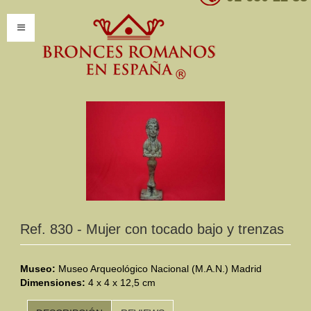
INICIO
INFORMACIÓN
Introducción
Presentación
Modelos por encargo
CATÁLOGO
Ref. 830 - Mujer con tocado bajo y trenzas
Catálogo Completo
Museo:
Museo Arqueológico Nacional (M.A.N.) Madrid
Dimensiones:
Clasificaciones
4 x 4 x 12,5 cm
Mundo Romano