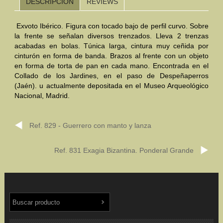
DESCRIPCIÓN
REVIEWS
Mundo Íbero
Exvoto Ibérico. Figura con tocado bajo de perfil curvo. Sobre
la frente se señalan diversos trenzados. Lleva 2 trenzas
Otras Civilizaciones
acabadas en bolas. Túnica larga, cintura muy ceñida por
cinturón en forma de banda. Brazos al frente con un objeto
Trabajos Especiales
en forma de torta de pan en cada mano. Encontrada en el
Collado de los Jardines, en el paso de Despeñaperros
Referencias
(Jaén). u actualmente depositada en el Museo Arqueológico
Nacional, Madrid.
Musée Départemental Arlés Antique. Arlés (Francia)
NOTICIAS
CONTACTO
PRESUPUESTO
Ref. 829 - Guerrero con manto y lanza
BUSCAR
Ref. 831 Exagia Bizantina. Ponderal Grande