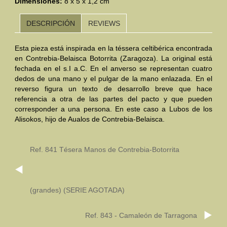
Dimensiones:
8 x 5 x 1,2 cm
Mundo Íbero
DESCRIPCIÓN
REVIEWS
Otras Civilizaciones
Esta pieza está inspirada en la téssera celtibérica encontrada
en Contrebia-Belaisca Botorrita (Zaragoza). La original está
Trabajos Especiales
fechada en el s.I a.C. En el anverso se representan cuatro
dedos de una mano y el pulgar de la mano enlazada. En el
Referencias
reverso figura un texto de desarrollo breve que hace
referencia a otra de las partes del pacto y que pueden
Musée Départemental Arlés Antique. Arlés (Francia)
corresponder a una persona. En este caso a Lubos de los
Alisokos, hijo de Aualos de Contrebia-Belaisca.
NOTICIAS
CONTACTO
PRESUPUESTO
BUSCAR
Ref. 841 Tésera Manos de Contrebia-Botorrita
(grandes) (SERIE AGOTADA)
Ref. 843 - Camaleón de Tarragona