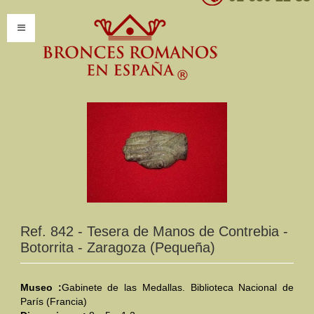
INICIO
INFORMACIÓN
Introducción
Presentación
Modelos por encargo
CATÁLOGO
Ref. 842 - Tesera de Manos de Contrebia -
Botorrita - Zaragoza (Pequeña)
Catálogo Completo
Clasificaciones
Museo :
Gabinete de las Medallas. Biblioteca Nacional de
París (Francia)
Mundo Romano