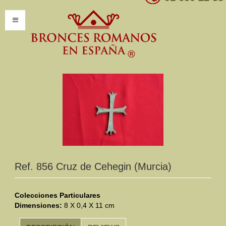
INICIO
INFORMACIÓN
Introducción
Presentación
Modelos por encargo
CATÁLOGO
Ref. 856 Cruz de Cehegin (Murcia)
Catálogo Completo
Colecciones Particulares
Dimensiones:
Clasificaciones
8 X 0,4 X 11 cm
Mundo Romano