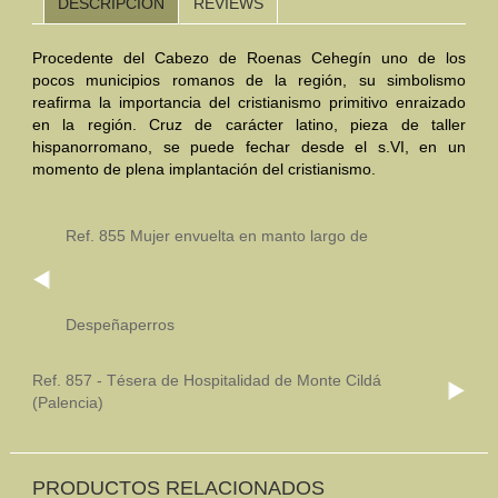
DESCRIPCIÓN
REVIEWS
Mundo Íbero
Procedente del Cabezo de Roenas Cehegín uno de los
pocos municipios romanos de la región, su simbolismo
Otras Civilizaciones
reafirma la importancia del cristianismo primitivo enraizado
en la región. Cruz de carácter latino, pieza de taller
Trabajos Especiales
hispanorromano, se puede fechar desde el s.VI, en un
momento de plena implantación del cristianismo.
Referencias
Musée Départemental Arlés Antique. Arlés (Francia)
Ref. 855 Mujer envuelta en manto largo de
NOTICIAS
CONTACTO
PRESUPUESTO
BUSCAR
Despeñaperros
Ref. 857 - Tésera de Hospitalidad de Monte Cildá
(Palencia)
PRODUCTOS RELACIONADOS