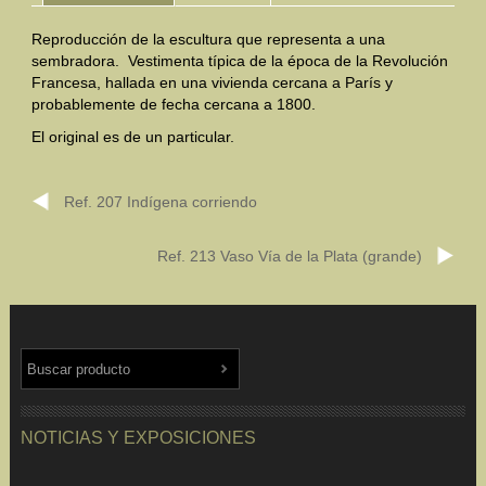
Reproducción de la escultura que representa a una
Mundo Íbero
sembradora. Vestimenta típica de la época de la Revolución
Francesa, hallada en una vivienda cercana a París y
Otras Civilizaciones
probablemente de fecha cercana a 1800.
Trabajos Especiales
El original es de un particular.
Referencias
Ref. 207 Indígena corriendo
Musée Départemental Arlés Antique. Arlés (Francia)
Ref. 213 Vaso Vía de la Plata (grande)
NOTICIAS
CONTACTO
PRESUPUESTO
BUSCAR
NOTICIAS Y EXPOSICIONES