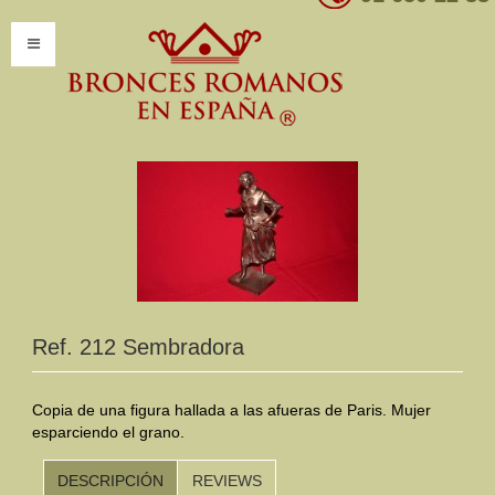
INICIO
INFORMACIÓN
Introducción
Presentación
Modelos por encargo
Ref. 212 Sembradora
CATÁLOGO
Catálogo Completo
Copia de una figura hallada a las afueras de Paris. Mujer
esparciendo el grano.
Clasificaciones
DESCRIPCIÓN
REVIEWS
Mundo Romano