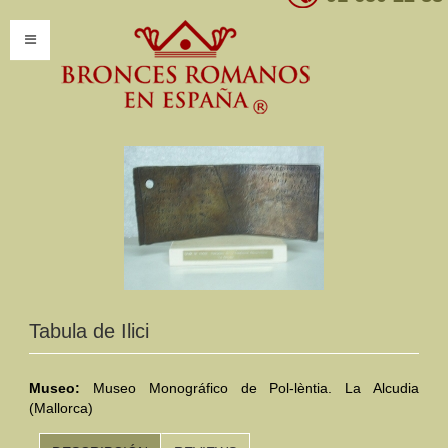
INICIO
INFORMACIÓN
Introducción
Presentación
Modelos por encargo
CATÁLOGO
Tabula de Ilici
Catálogo Completo
Museo:
Museo Monográfico de Pol-lèntia. La Alcudia
Clasificaciones
(Mallorca)
Mundo Romano