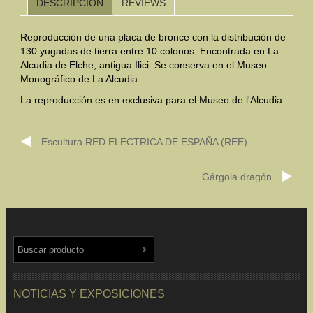
DESCRIPCIÓN
REVIEWS
Mundo Íbero
Reproducción de una placa de bronce con la distribución de
130 yugadas de tierra entre 10 colonos. Encontrada en La
Otras Civilizaciones
Alcudia de Elche, antigua Ilici. Se conserva en el Museo
Monográfico de La Alcudia.
Trabajos Especiales
La reproducción es en exclusiva para el Museo de l'Alcudia.
Referencias
Escultura RED ELECTRICA DE ESPAÑA (REE)
Musée Départemental Arlés Antique. Arlés (Francia)
NOTICIAS
CONTACTO
PRESUPUESTO
Gárgola dragón
BUSCAR
NOTICIAS Y EXPOSICIONES