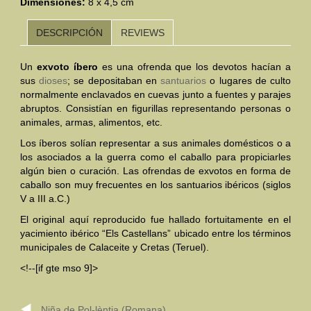
Dimensiones:
8 x 4,5 cm
Mundo Íbero
DESCRIPCIÓN
REVIEWS
Otras Civilizaciones
Un
exvoto íbero
es una ofrenda que los devotos hacían a
sus
dioses
; se depositaban en
santuarios
o lugares de culto
Trabajos Especiales
normalmente enclavados en cuevas junto a fuentes y parajes
abruptos. Consistían en figurillas representando personas o
Referencias
animales, armas, alimentos, etc.
Musée Départemental Arlés Antique. Arlés (Francia)
Los íberos solían representar a sus animales domésticos o a
los asociados a la guerra como el caballo para propiciarles
NOTICIAS
CONTACTO
PRESUPUESTO
algún bien o curación. Las ofrendas de exvotos en forma de
caballo son muy frecuentes en los santuarios ibéricos (siglos
BUSCAR
V a III a.C.)
El original aquí reproducido fue hallado fortuitamente en el
yacimiento ibérico “Els Castellans” ubicado entre los términos
municipales de Calaceite y Cretas (Teruel).
<!--[if gte mso 9]>
Niña de Pol-lèntia (Romana)