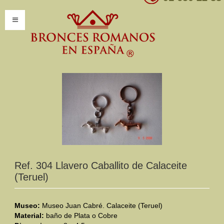
INICIO
INFORMACIÓN
Introducción
Presentación
Modelos por encargo
CATÁLOGO
Ref. 304 Llavero Caballito de Calaceite
(Teruel)
Catálogo Completo
Clasificaciones
Museo:
Museo Juan Cabré. Calaceite (Teruel)
Material:
baño de Plata o Cobre
Mundo Romano