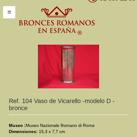
INICIO
INFORMACIÓN
Introducción
Presentación
Modelos por encargo
CATÁLOGO
Ref. 104 Vaso de Vicarello -modelo D -
bronce
Catálogo Completo
Clasificaciones
Museo :
Museo Nazionale Romano di Roma
Dimensiones:
15,3 x 7,7 cm
Mundo Romano