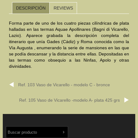
DESCRIPCIÓN
REVIEWS
Mundo Íbero
Forma parte de uno de los cuatro piezas cilíndricas de plata
Otras Civilizaciones
halladas en las termas Aquae Apollinares (Bagni di Vicarello,
Lazio). Aparece grabada la descripción completa del
Trabajos Especiales
itinerario que unía Gades (Cádiz) y Roma conocida como la
Vía Augusta , enumerando la serie de mansiones en las que
Referencias
se podía descansar y la distancia entre ellas. Depositadas en
las termas como obsequio a las Ninfas, Apolo y otras
Musée Départemental Arlés Antique. Arlés (Francia)
divinidades.
NOTICIAS
CONTACTO
PRESUPUESTO
Ref. 103 Vaso de Vicarello - modelo C - bronce
BUSCAR
Ref. 105 Vaso de Vicarello -modelo A- plata 425 grs