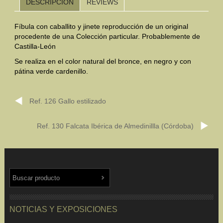
DESCRIPCIÓN
REVIEWS
Mundo Íbero
Fíbula con caballito y jinete reproducción de un original
procedente de una Colección particular. Probablemente de
Otras Civilizaciones
Castilla-León
Trabajos Especiales
Se realiza en el color natural del bronce, en negro y con
pátina verde cardenillo.
Referencias
Ref. 126 Gallo estilizado
Musée Départemental Arlés Antique. Arlés (Francia)
NOTICIAS
CONTACTO
PRESUPUESTO
Ref. 130 Falcata Ibérica de Almedinillla (Córdoba)
BUSCAR
NOTICIAS Y EXPOSICIONES