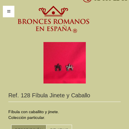
INICIO
INFORMACIÓN
Introducción
Presentación
Modelos por encargo
CATÁLOGO
Ref. 128 Fíbula Jinete y Caballo
Catálogo Completo
Fíbula con caballito y jinete.
Clasificaciones
Colección particular.
Mundo Romano