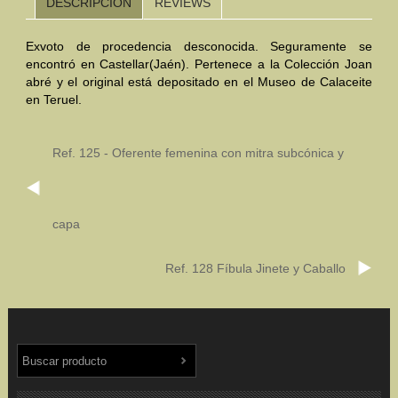
DESCRIPCIÓN
REVIEWS
Mundo Íbero
Exvoto de procedencia desconocida. Seguramente se
encontró en Castellar(Jaén). Pertenece a la Colección Joan
Otras Civilizaciones
abré y el original está depositado en el Museo de Calaceite
en Teruel.
Trabajos Especiales
Referencias
Ref. 125 - Oferente femenina con mitra subcónica y
Musée Départemental Arlés Antique. Arlés (Francia)
NOTICIAS
CONTACTO
PRESUPUESTO
capa
BUSCAR
Ref. 128 Fíbula Jinete y Caballo