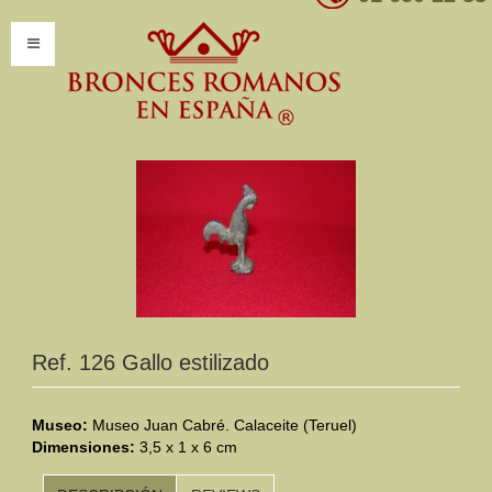
INICIO
INFORMACIÓN
Introducción
Presentación
Modelos por encargo
CATÁLOGO
Ref. 126 Gallo estilizado
Catálogo Completo
Museo:
Museo Juan Cabré. Calaceite (Teruel)
Dimensiones:
Clasificaciones
3,5 x 1 x 6 cm
Mundo Romano