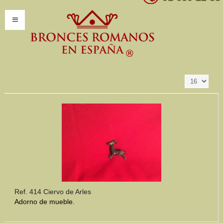
Resultados 1 - 16
Ordenar por
Producto SKU +/-
de 188
INICIO
INFORMACIÓN
Introducción
Presentación
Modelos por encargo
CATÁLOGO
Catálogo Completo
Ref. 414 Ciervo de Arles
Adorno de mueble.
Clasificaciones
Mundo Romano