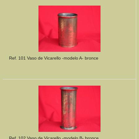
Mundo Íbero
Otras Civilizaciones
Trabajos Especiales
Referencias
Ref. 101 Vaso de Vicarello -modelo A- bronce
Musée Départemental Arlés Antique. Arlés (Francia)
NOTICIAS
CONTACTO
PRESUPUESTO
BUSCAR
Ref. 102 Vaso de Vicarello -modelo B- bronce