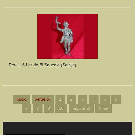
Ref. 115 Lar de El Saucejo (Sevilla)
Inicio
Anterior
1
2
3
4
5
6
7
8
9
10
Siguiente
Final