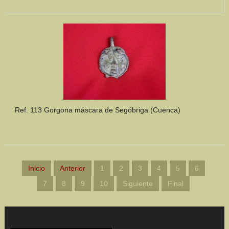
Ref. 113 Gorgona máscara de Segóbriga (Cuenca)
Inicio
Anterior
1
2
3
4
5
6
7
8
9
10
Siguiente
Final