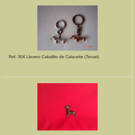
Mundo Íbero
Otras Civilizaciones
Trabajos Especiales
Referencias
Ref. 304 Llavero Caballito de Calaceite (Teruel)
Musée Départemental Arlés Antique. Arlés (Francia)
NOTICIAS
CONTACTO
PRESUPUESTO
BUSCAR