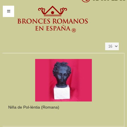
Resultados 1 - 16
Ordenar por
Producto SKU +/-
de 347
INICIO
INFORMACIÓN
Introducción
Presentación
Modelos por encargo
CATÁLOGO
Catálogo Completo
Niña de Pol-lèntia (Romana)
Clasificaciones
Mundo Romano