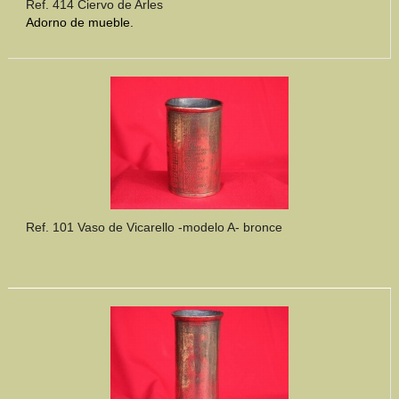
Ref. 414 Ciervo de Arles
Adorno de mueble.
Ref. 101 Vaso de Vicarello -modelo A- bronce