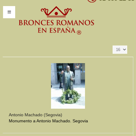
Resultados 1 - 16
Ordenar por
Producto SKU -/+
de 340
INICIO
INFORMACIÓN
Introducción
Presentación
Modelos por encargo
CATÁLOGO
Catálogo Completo
Antonio Machado (Segovia)
Monumento a Antonio Machado. Segovia
Clasificaciones
Mundo Romano