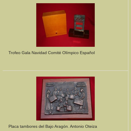
Mundo Íbero
Otras Civilizaciones
Trabajos Especiales
Referencias
Trofeo Gala Navidad Comité Olímpico Español
Musée Départemental Arlés Antique. Arlés (Francia)
NOTICIAS
CONTACTO
PRESUPUESTO
BUSCAR
Placa tambores del Bajo Aragón. Antonio Oteiza