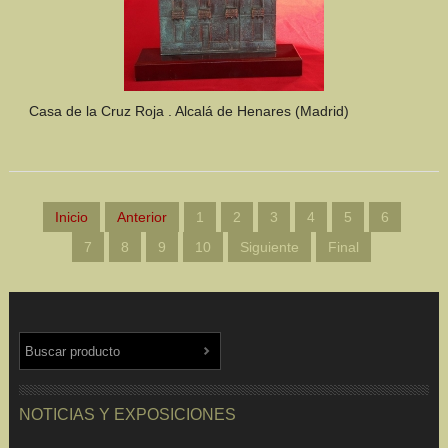
Casa de la Cruz Roja . Alcalá de Henares (Madrid)
Inicio
Anterior
1
2
3
4
5
6
7
8
9
10
Siguiente
Final
NOTICIAS Y EXPOSICIONES