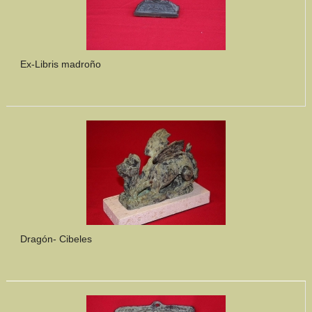
Ex-Libris madroño
Dragón- Cibeles