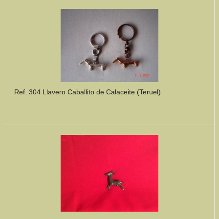
Mundo Íbero
Otras Civilizaciones
Trabajos Especiales
Referencias
Ref. 304 Llavero Caballito de Calaceite (Teruel)
Musée Départemental Arlés Antique. Arlés (Francia)
NOTICIAS
CONTACTO
PRESUPUESTO
BUSCAR