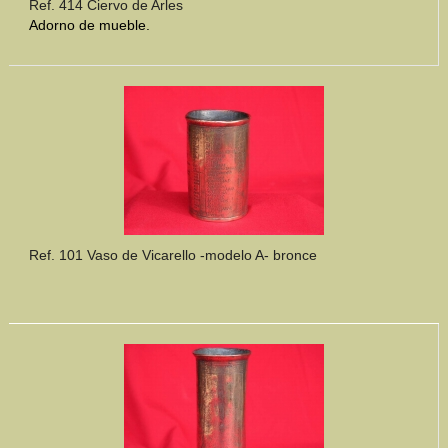
Ref. 414 Ciervo de Arles
Adorno de mueble.
Ref. 101 Vaso de Vicarello -modelo A- bronce