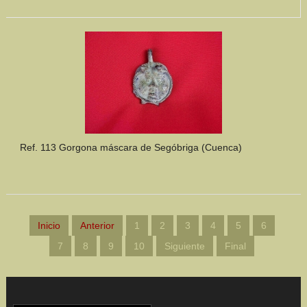
Ref. 113 Gorgona máscara de Segóbriga (Cuenca)
Inicio
Anterior
1
2
3
4
5
6
7
8
9
10
Siguiente
Final