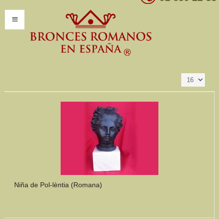
Resultados 1 - 16
Ordenar por
Producto SKU +/-
de 347
INICIO
INFORMACIÓN
Introducción
Presentación
Modelos por encargo
CATÁLOGO
Catálogo Completo
Niña de Pol-lèntia (Romana)
Clasificaciones
Mundo Romano