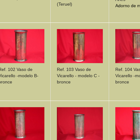
(Teruel)
Adorno de m
DETAILS
DETAILS
DETA
Ref. 102 Vaso de
Ref. 103 Vaso de
Ref. 104 Va
Vicarello -modelo B-
Vicarello - modelo C -
Vicarello -m
bronce
bronce
bronce
DETAILS
DETAILS
DETA