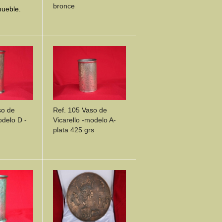
bronce
ueble.
ILS
DETAILS
so de
Ref. 105 Vaso de
odelo D -
Vicarello -modelo A-
plata 425 grs
ILS
DETAILS