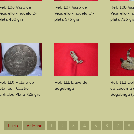
Ref. 106 Vaso de
Ref. 107 Vaso de
Ref. 108 Va
Vicarello -modelo B-
Vicarello -modelo C -
Vicarello -m
plata 450 grs
plata 575 grs
plata 725 gr
DETAILS
DETAILS
DETA
Ref. 111 Llave de
Ref. 112 Del
Ref. 110 Pátera de
Segóbriga
de Lucerna 
Otañes - Castro
Segóbriga (
Urdiales Plata 725 grs
DETAILS
DETAILS
DETA
Inicio
Anterior
1
2
3
4
5
6
7
8