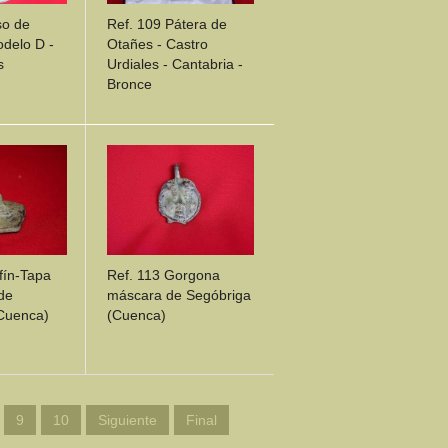
so de
Ref. 109 Pátera de
odelo D -
Otañes - Castro
s
Urdiales - Cantabria -
Bronce
ILS
DETAILS
fín-Tapa
Ref. 113 Gorgona
de
máscara de Segóbriga
Cuenca)
(Cuenca)
ILS
DETAILS
9
10
Siguiente
Final