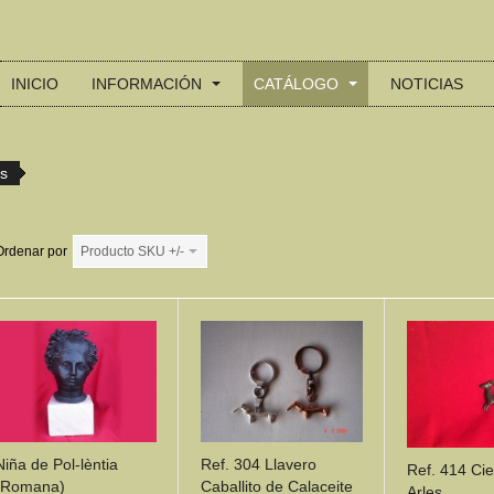
INICIO
INFORMACIÓN
CATÁLOGO
NOTICIAS
es
Ordenar por
Producto SKU +/-
Niña de Pol-lèntia
Ref. 304 Llavero
Ref. 414 Cie
(Romana)
Caballito de Calaceite
Arles