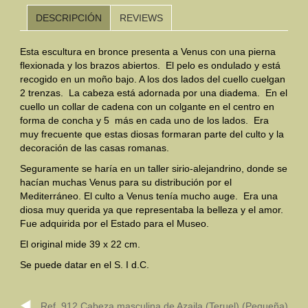
DESCRIPCIÓN
REVIEWS
Mundo Íbero
Esta escultura en bronce presenta a Venus con una pierna
Otras Civilizaciones
flexionada y los brazos abiertos. El pelo es ondulado y está
recogido en un moño bajo. A los dos lados del cuello cuelgan
Trabajos Especiales
2 trenzas. La cabeza está adornada por una diadema. En el
cuello un collar de cadena con un colgante en el centro en
Referencias
forma de concha y 5 más en cada uno de los lados. Era
muy frecuente que estas diosas formaran parte del culto y la
Musée Départemental Arlés Antique. Arlés (Francia)
decoración de las casas romanas.
NOTICIAS
CONTACTO
PRESUPUESTO
Seguramente se haría en un taller sirio-alejandrino, donde se
hacían muchas Venus para su distribución por el
Mediterráneo. El culto a Venus tenía mucho auge. Era una
BUSCAR
diosa muy querida ya que representaba la belleza y el amor.
Fue adquirida por el Estado para el Museo.
El original mide 39 x 22 cm.
Se puede datar en el S. I d.C.
Ref. 912 Cabeza masculina de Azaila (Teruel) (Pequeña)