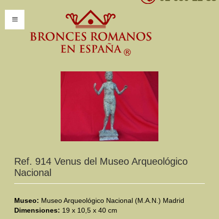
INICIO
INFORMACIÓN
Introducción
Presentación
Modelos por encargo
CATÁLOGO
Ref. 914 Venus del Museo Arqueológico
Nacional
Catálogo Completo
Clasificaciones
Museo:
Museo Arqueológico Nacional (M.A.N.) Madrid
Dimensiones:
19 x 10,5 x 40 cm
Mundo Romano