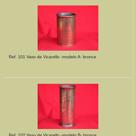
Mundo Íbero
Otras Civilizaciones
Trabajos Especiales
Referencias
Ref. 101 Vaso de Vicarello -modelo A- bronce
Musée Départemental Arlés Antique. Arlés (Francia)
NOTICIAS
CONTACTO
PRESUPUESTO
BUSCAR
Ref. 102 Vaso de Vicarello -modelo B- bronce