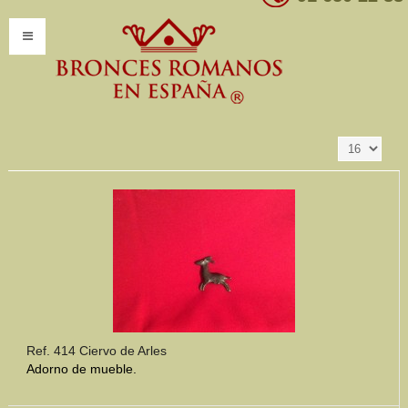
Resultados 1 - 16
Ordenar por
Producto SKU +/-
de 188
INICIO
INFORMACIÓN
Introducción
Presentación
Modelos por encargo
CATÁLOGO
Catálogo Completo
Ref. 414 Ciervo de Arles
Adorno de mueble.
Clasificaciones
Mundo Romano