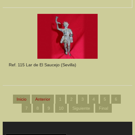
Ref. 115 Lar de El Saucejo (Sevilla)
Inicio
Anterior
1
2
3
4
5
6
7
8
9
10
Siguiente
Final