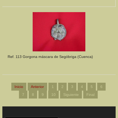
Ref. 113 Gorgona máscara de Segóbriga (Cuenca)
Inicio
Anterior
1
2
3
4
5
6
7
8
9
10
Siguiente
Final