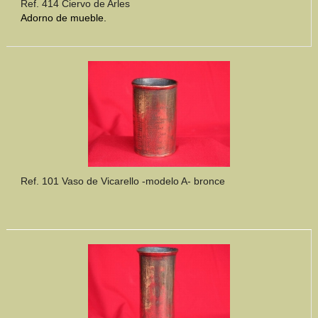
Ref. 414 Ciervo de Arles
Adorno de mueble.
Ref. 101 Vaso de Vicarello -modelo A- bronce