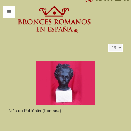
Resultados 1 - 16
Ordenar por
Producto SKU +/-
de 347
INICIO
INFORMACIÓN
Introducción
Presentación
Modelos por encargo
CATÁLOGO
Catálogo Completo
Niña de Pol-lèntia (Romana)
Clasificaciones
Mundo Romano