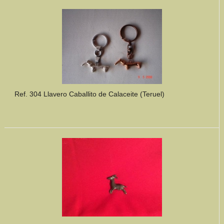
Mundo Íbero
Otras Civilizaciones
Trabajos Especiales
Referencias
Ref. 304 Llavero Caballito de Calaceite (Teruel)
Musée Départemental Arlés Antique. Arlés (Francia)
NOTICIAS
CONTACTO
PRESUPUESTO
BUSCAR