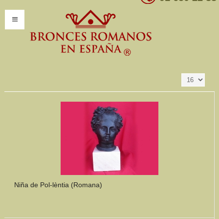
Resultados 1 - 16
Ordenar por
Producto SKU +/-
de 347
INICIO
INFORMACIÓN
Introducción
Presentación
Modelos por encargo
CATÁLOGO
Catálogo Completo
Niña de Pol-lèntia (Romana)
Clasificaciones
Mundo Romano