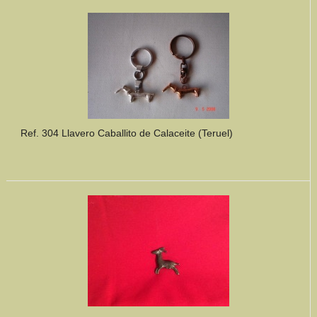
Mundo Íbero
Otras Civilizaciones
Trabajos Especiales
Referencias
Ref. 304 Llavero Caballito de Calaceite (Teruel)
Musée Départemental Arlés Antique. Arlés (Francia)
NOTICIAS
CONTACTO
PRESUPUESTO
BUSCAR