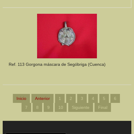
Ref. 113 Gorgona máscara de Segóbriga (Cuenca)
Inicio
Anterior
1
2
3
4
5
6
7
8
9
10
Siguiente
Final