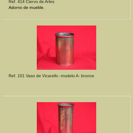
Ref. 414 Ciervo de Arles
Adorno de mueble.
Ref. 101 Vaso de Vicarello -modelo A- bronce