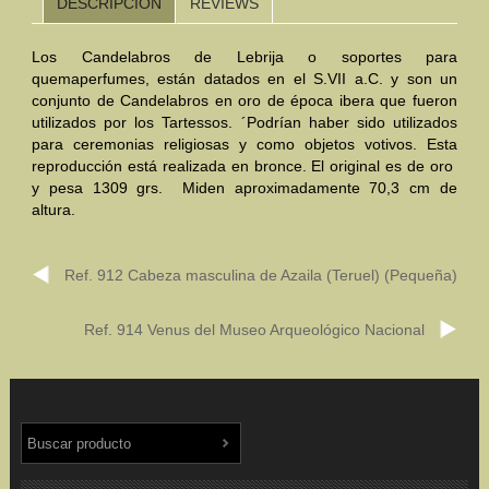
DESCRIPCIÓN
REVIEWS
Mundo Íbero
Los Candelabros de Lebrija o soportes para
quemaperfumes, están datados en el S.VII a.C. y son un
Otras Civilizaciones
conjunto de Candelabros en oro de época ibera que fueron
utilizados por los Tartessos. ´Podrían haber sido utilizados
Trabajos Especiales
para ceremonias religiosas y como objetos votivos. Esta
reproducción está realizada en bronce. El original es de oro
Referencias
y pesa 1309 grs. Miden aproximadamente 70,3 cm de
altura.
Musée Départemental Arlés Antique. Arlés (Francia)
NOTICIAS
CONTACTO
PRESUPUESTO
Ref. 912 Cabeza masculina de Azaila (Teruel) (Pequeña)
BUSCAR
Ref. 914 Venus del Museo Arqueológico Nacional