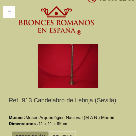
INICIO
INFORMACIÓN
Introducción
Presentación
Modelos por encargo
CATÁLOGO
Ref. 913 Candelabro de Lebrija (Sevilla)
Catálogo Completo
Museo :
Museo Arqueológico Nacional (M.A.N.) Madrid
Dimensiones :
Clasificaciones
11 x 11 x 69 cm
Mundo Romano