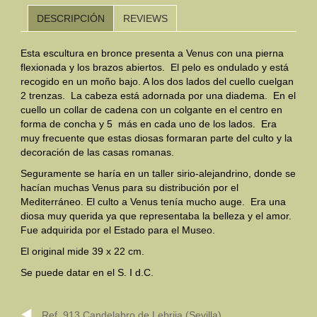
DESCRIPCIÓN
REVIEWS
Mundo Íbero
Esta escultura en bronce presenta a Venus con una pierna
Otras Civilizaciones
flexionada y los brazos abiertos. El pelo es ondulado y está
recogido en un moño bajo. A los dos lados del cuello cuelgan
Trabajos Especiales
2 trenzas. La cabeza está adornada por una diadema. En el
cuello un collar de cadena con un colgante en el centro en
Referencias
forma de concha y 5 más en cada uno de los lados. Era
muy frecuente que estas diosas formaran parte del culto y la
Musée Départemental Arlés Antique. Arlés (Francia)
decoración de las casas romanas.
NOTICIAS
CONTACTO
PRESUPUESTO
Seguramente se haría en un taller sirio-alejandrino, donde se
hacían muchas Venus para su distribución por el
Mediterráneo. El culto a Venus tenía mucho auge. Era una
BUSCAR
diosa muy querida ya que representaba la belleza y el amor.
Fue adquirida por el Estado para el Museo.
El original mide 39 x 22 cm.
Se puede datar en el S. I d.C.
Ref. 913 Candelabro de Lebrija (Sevilla)