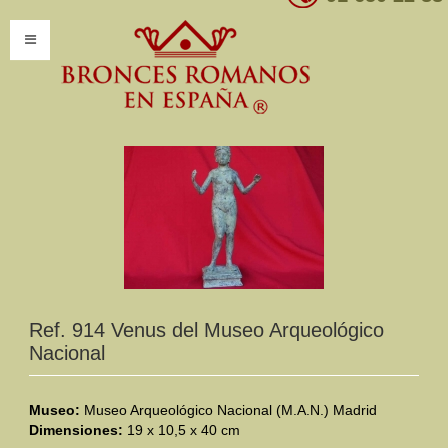
INICIO
INFORMACIÓN
Introducción
Presentación
Modelos por encargo
CATÁLOGO
Ref. 914 Venus del Museo Arqueológico
Nacional
Catálogo Completo
Clasificaciones
Museo:
Museo Arqueológico Nacional (M.A.N.) Madrid
Dimensiones:
19 x 10,5 x 40 cm
Mundo Romano